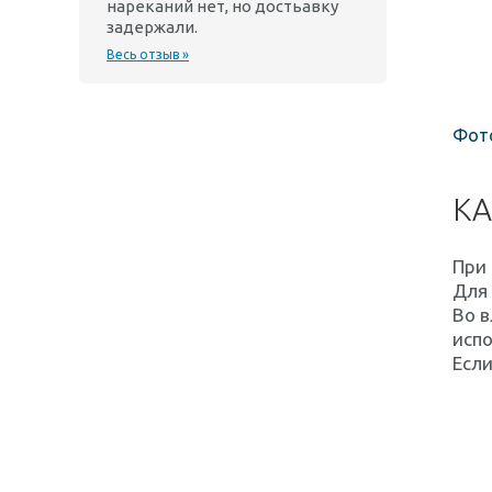
нареканий нет, но достьавку
задержали.
Весь отзыв »
Фото
КА
При 
Для
Во в
испо
Если