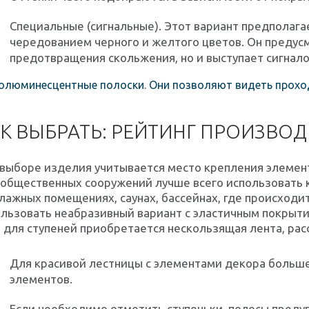
Специальные (сигнальные). Этот вариант предполаг
чередованием черного и желтого цветов. Он предус
предотвращения скольжения, но и выступает сигнало
люминесцентные полоски. Они позволяют видеть проход
К ВЫБРАТЬ: РЕЙТИНГ ПРОИЗВО
выборе изделия учитывается место крепления элемен
 общественных сооружений лучше всего использовать 
лажных помещениях, саунах, бассейнах, где происходит
льзовать неабразивный вариант с эластичным покрыт
 для ступеней приобретается нескользящая лента, рас
Для красивой лестницы с элементами декора больш
элементов.
Если необходимо отметить ступеньки, полосы пред