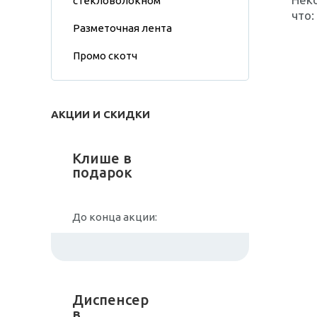
стекловолокном
что:
Разметочная лента
Промо скотч
АКЦИИ И СКИДКИ
Клише в
подарок
До конца акции:
Диспенсер
в