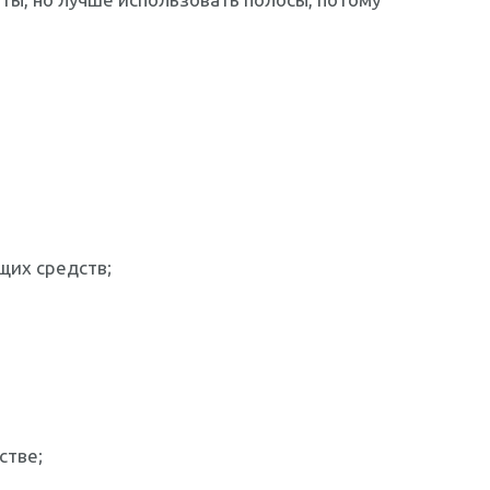
щих средств;
стве;