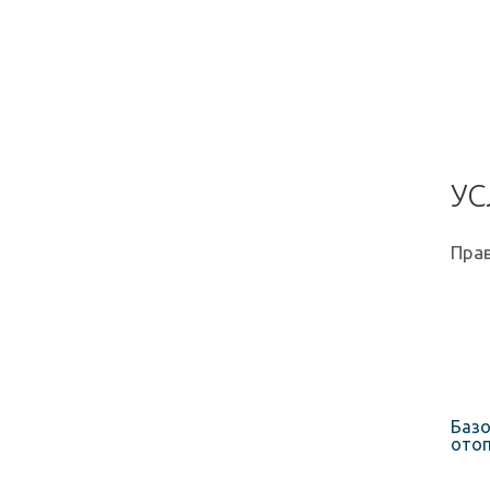
УС
Прав
Базо
отоп