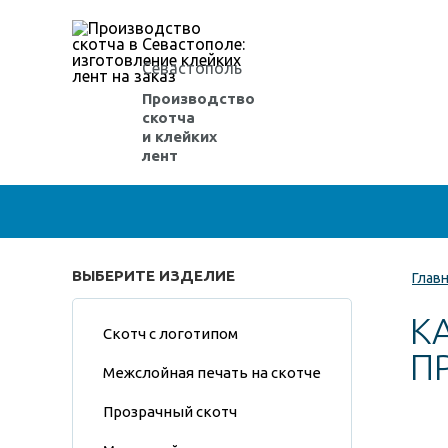
Севастополь
Производство
скотча
и клейких
лент
ВЫБЕРИТЕ ИЗДЕЛИЕ
Глав
К
Скотч с логотипом
П
Межслойная печать на скотче
Прозрачный скотч