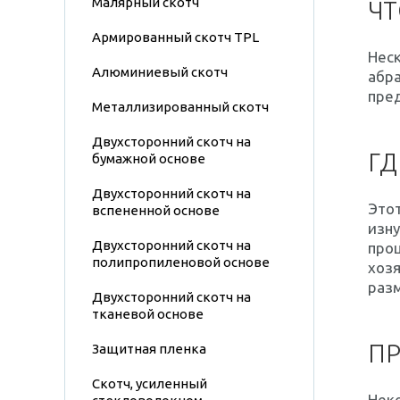
Малярный скотч
ЧТ
Армированный скотч TPL
Нес
Алюминиевый скотч
абра
пред
Металлизированный скотч
Двухсторонний скотч на
ГД
бумажной основе
Двухсторонний скотч на
Это
вспененной основе
изну
Двухсторонний скотч на
проц
полипропиленовой основе
хоз
разм
Двухсторонний скотч на
тканевой основе
П
Защитная пленка
Скотч, усиленный
Нек