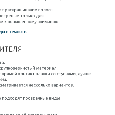
ает раскрашивание полосы
мотрен не только для
м к ​​повышенному вниманию.
ы в темноте.
ДИТЕЛЯ
та.
крупнозернистый материал.
 прямой контакт планки со ступнями, лучше
ием.
сматривается несколько вариантов.
е подходят прозрачные виды
упреждают об осторожности.