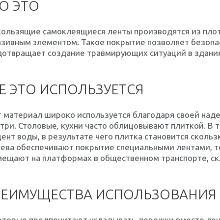
О ЭТО
кользящие самоклеящиеся ленты производятся из плот
зивным элементом. Такое покрытие позволяет безопас
отвращает создание травмирующих ситуаций в зданиях
Е ЭТО ИСПОЛЬЗУЕТСЯ
т материал широко используется благодаря своей над
три. Столовые, кухни часто облицовывают плиткой. В
ент воды, в результате чего плитка становится сколь
яева обеспечивают покрытие специальными лентами, т
ещают на платформах в общественном транспорте, скла
РЕИМУЩЕСТВА ИСПОЛЬЗОВАНИЯ
оторые предпочитают укладывать дорожки вместо лент