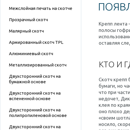
ПОЯВ
Межслойная печать на скотче
Прозрачный скотч
Крепп лента 
полосы
гофр
Малярный скотч
использовани
Армированный скотч TPL
оставляя сле
Алюминиевый скотч
КТО И 
Металлизированный скотч
Двухсторонний скотч на
Скотч крепп 
бумажной основе
бумаги, но ч
что при част
Двухсторонний скотч на
недочет, Дик
вспененной основе
клея по края
Двухсторонний скотч на
оно плохо де
полипропиленовой основе
«своим шотла
носило, скор
Двухсторонний скотч на