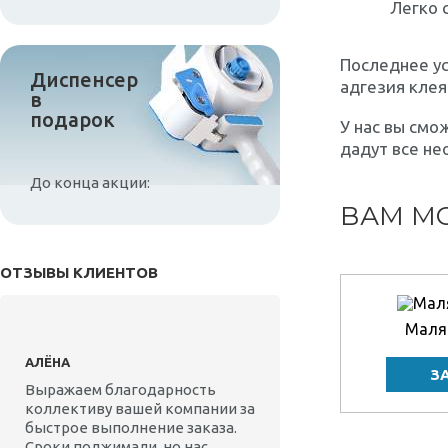
Легко 
Последнее ус
Диспенсер
адгезия клея
в
подарок
У нас вы смо
дадут все не
До конца акции:
ВАМ МО
ОТЗЫВЫ КЛИЕНТОВ
Маля
АЛЁНА
Выражаем благодарность
коллективу вашей компании за
быстрое выполнение заказа.
Сроки поджимали, но нас