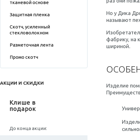
раз они пожа
тканевой основе
Но у Дика Др
Защитная пленка
называют пех
Скотч, усиленный
Изобретател
стекловолокном
фабрику, на 
Разметочная лента
шириной
.
Промо скотч
ОСОБЕ
АКЦИИ И СКИДКИ
Изделие помо
Преимуществ
Клише в
подарок
Универ
Издели
До конца акции:
сильно