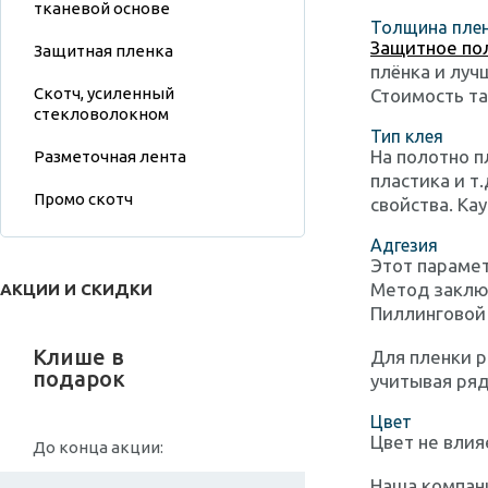
тканевой основе
Толщина пле
Защитное по
Защитная пленка
плёнка и луч
Скотч, усиленный
Стоимость та
стекловолокном
Тип клея
На полотно п
Разметочная лента
пластика и т
Промо скотч
свойства. Ка
Адгезия
Этот параме
Метод заключ
АКЦИИ И СКИДКИ
Пиллинговой 
Клише в
Для пленки 
подарок
учитывая ряд
Цвет
Цвет не влия
До конца акции:
Наша компан