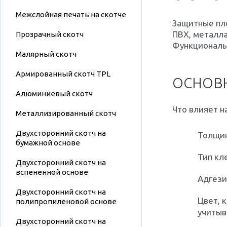
Межслойная печать на скотче
Защитные пле
ПВХ, металла
Прозрачный скотч
Функциональн
Малярный скотч
Армированный скотч TPL
ОСНОВ
Алюминиевый скотч
Что влияет н
Металлизированный скотч
Двухсторонний скотч на
Толщин
бумажной основе
Тип кл
Двухсторонний скотч на
вспененной основе
Адгези
Двухсторонний скотч на
Цвет, 
полипропиленовой основе
учитыв
Двухсторонний скотч на