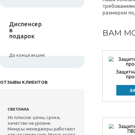
требованиям.
размером по
Диспенсер
в
ВАМ МО
подарок
До конца акции:
Защитна
про
ОТЗЫВЫ КЛИЕНТОВ
СВЕТЛАНА
Из плюсов: цены, сроки,
качество на уровне.
Минусы: менеджеры работают
как-то через силу. Могут долго