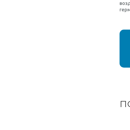
возд
гер
П