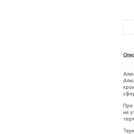
Опис
Алю
Алю
кром
сфер
При 
не у
тер
Тер