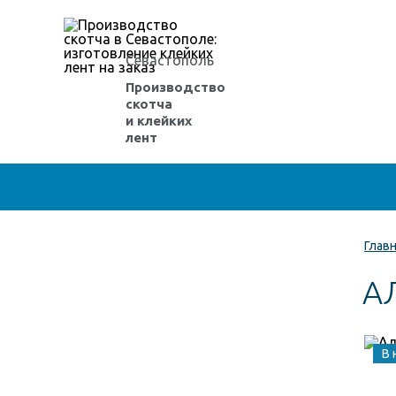
Севастополь
Производство
скотча
и клейких
лент
Глав
А
В 