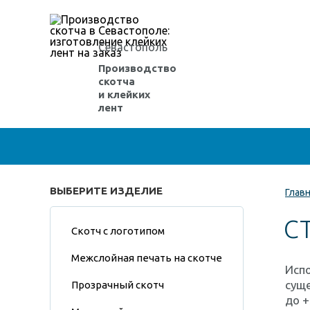
Севастополь
Производство
скотча
и клейких
лент
ВЫБЕРИТЕ ИЗДЕЛИЕ
Глав
С
Скотч с логотипом
Межслойная печать на скотче
Исп
суще
Прозрачный скотч
до +