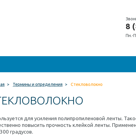
Звон
8 
Пн.-П
ная
>
Термины и определения
>
Стекловолокно
ТЕКЛОВОЛОКНО
ользуется для усиления полипропиленовой ленты. Так
ственно повысить прочность клейкой ленты. Применен
300 градусов.